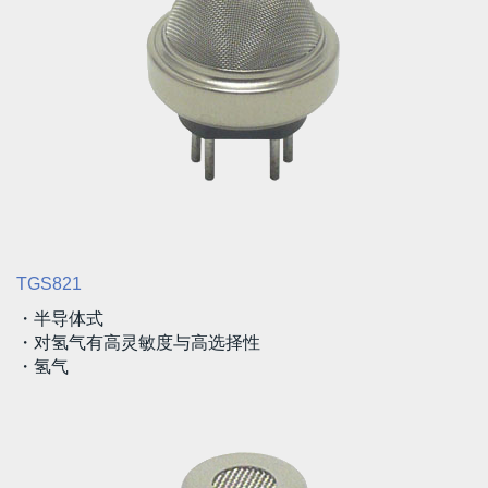
TGS821
・半导体式
・对氢气有高灵敏度与高选择性
・氢气