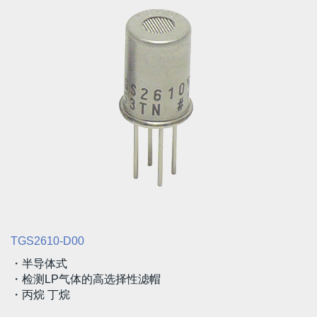
TGS2610-D00
・半导体式
・检测LP气体的高选择性滤帽
・丙烷 丁烷