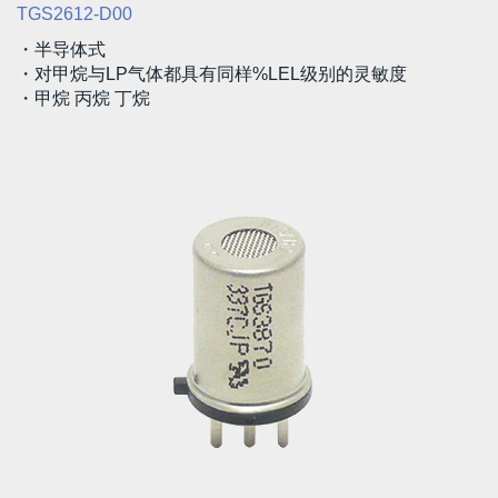
TGS2612-D00
・半导体式
・对甲烷与LP气体都具有同样%LEL级别的灵敏度
・甲烷 丙烷 丁烷