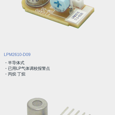
LPM2610-D09
・半导体式
・已用LP气体调校报警点
・丙烷 丁烷