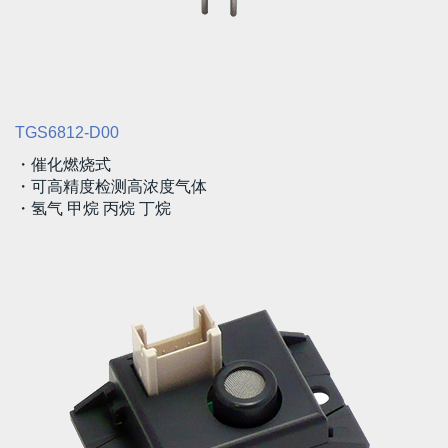
TGS6812-D00
・催化燃烧式
・可高精度检测高浓度气体
・氢气 甲烷 丙烷 丁烷