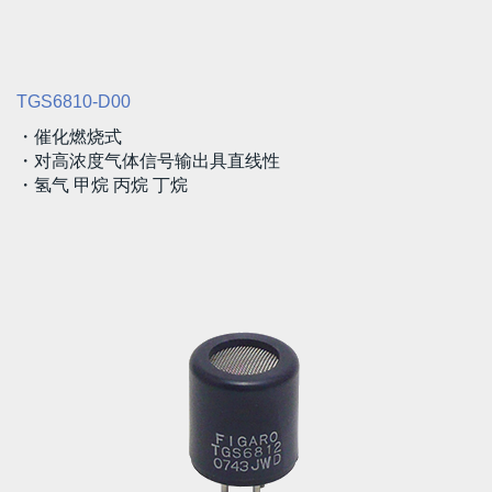
TGS6810-D00
・催化燃烧式
・对高浓度气体信号输出具直线性
・氢气 甲烷 丙烷 丁烷