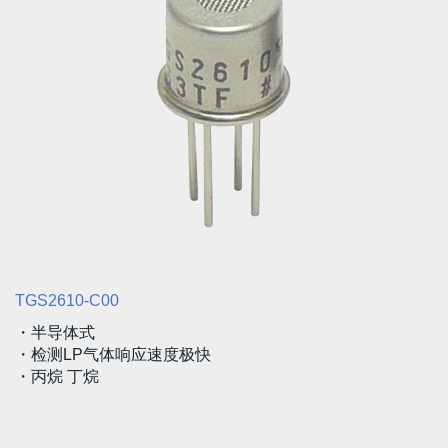
TGS2610-C00
・半导体式
・检测LP气体响应速度极快
・丙烷 丁烷