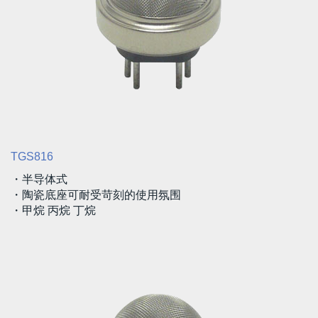
TGS816
・半导体式
・陶瓷底座可耐受苛刻的使用氛围
・甲烷 丙烷 丁烷